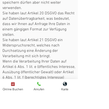
speichern dürfen aber nicht weiter
verwenden.
Sie haben laut Artikel 20 DSGVO das Recht
auf Datenübertragbarkeit, was bedeutet,
dass wir Ihnen auf Anfrage Ihre Daten in
einem gängigen Format zur Verfügung
stellen.
Sie haben laut Artikel 21 DSGVO ein
Widerspruchsrecht, welches nach
Durchsetzung eine Änderung der
Verarbeitung mit sich bringt.
Wenn die Verarbeitung Ihrer Daten auf
Artikel 6 Abs. 1 lit. e (öffentliches Interesse,
Ausübung öffentlicher Gewalt) oder Artikel
6 Abs. 1 lit. f (berechtigtes Interesse)
basiert, können Sie gegen die Verarbeitung
Widerspruch einlegen. Wir prüfen danach
Online Buchen
Anrufen
Karte
so rasch wie möglich, ob wir diesem
Widerspruch rechtlich nachkommen
können.